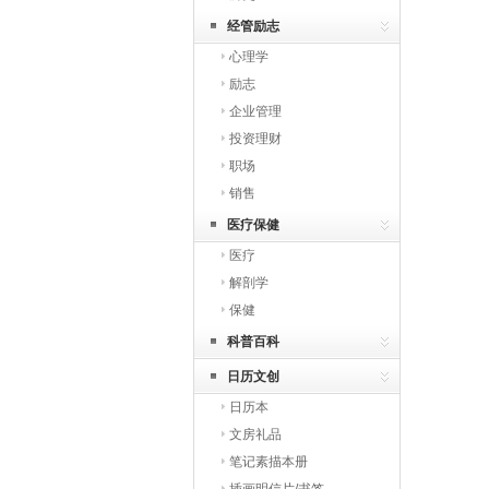
经管励志
心理学
励志
企业管理
投资理财
职场
销售
医疗保健
医疗
解剖学
保健
科普百科
日历文创
日历本
文房礼品
笔记素描本册