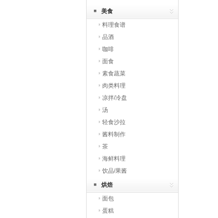
美食
料理食谱
品酒
咖啡
面食
素食蔬菜
肉类料理
凉拌/冷盘
汤
轻食沙拉
酱料制作
茶
海鲜料理
饮品/果酱
烘焙
面包
蛋糕