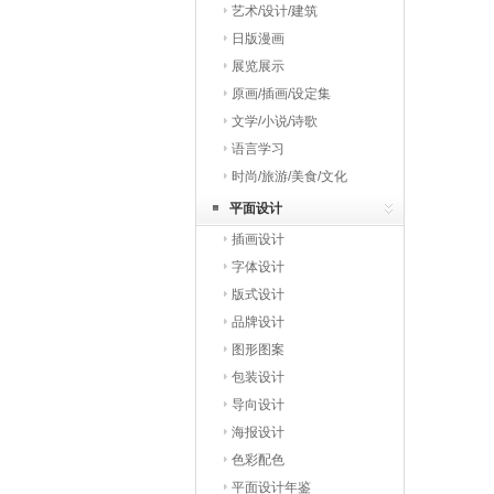
艺术/设计/建筑
日版漫画
展览展示
原画/插画/设定集
文学/小说/诗歌
语言学习
时尚/旅游/美食/文化
平面设计
插画设计
字体设计
版式设计
品牌设计
图形图案
包装设计
导向设计
海报设计
色彩配色
平面设计年鉴