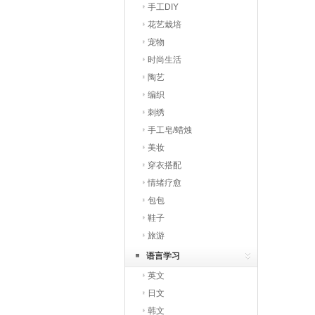
手工DIY
花艺栽培
宠物
时尚生活
陶艺
编织
刺绣
手工皂/蜡烛
美妆
穿衣搭配
情绪疗愈
包包
鞋子
旅游
语言学习
英文
日文
韩文