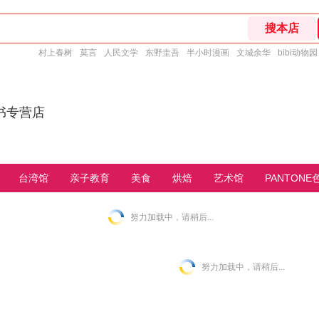
村上春树
莫言
人民文学
东野圭吾
半小时漫画
文城余华
bibi动物园
书专营店
台湾馆
亲子教育
美食
烘焙
艺术馆
PANTONE
努力加载中，请稍后...
努力加载中，请稍后...