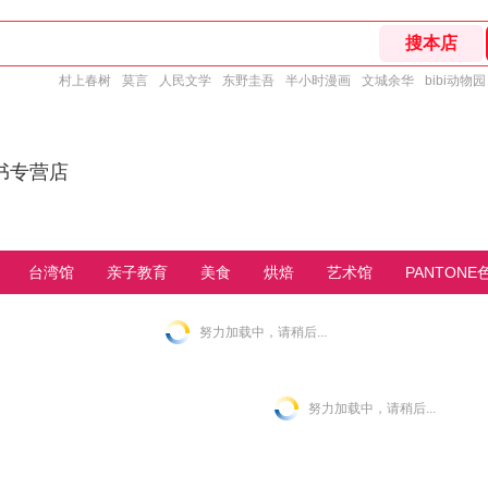
村上春树
莫言
人民文学
东野圭吾
半小时漫画
文城余华
bibi动物园
书专营店
台湾馆
亲子教育
美食
烘焙
艺术馆
PANTONE
努力加载中，请稍后...
努力加载中，请稍后...