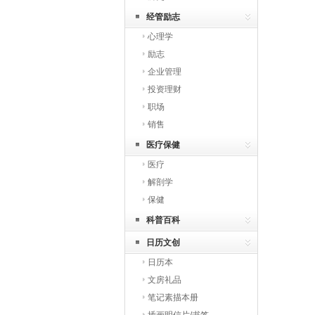
经管励志
心理学
励志
企业管理
投资理财
职场
销售
医疗保健
医疗
解剖学
保健
科普百科
日历文创
日历本
文房礼品
笔记素描本册