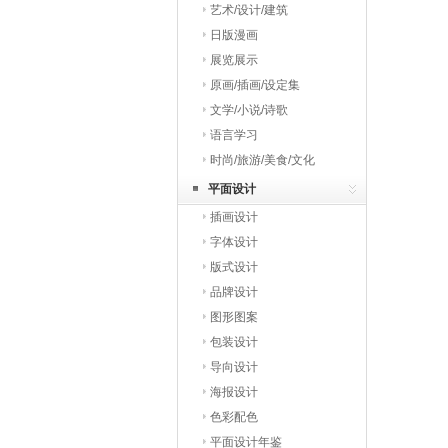
艺术/设计/建筑
日版漫画
展览展示
原画/插画/设定集
文学/小说/诗歌
语言学习
时尚/旅游/美食/文化
平面设计
插画设计
字体设计
版式设计
品牌设计
图形图案
包装设计
导向设计
海报设计
色彩配色
平面设计年鉴