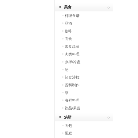
美食
料理食谱
品酒
咖啡
面食
素食蔬菜
肉类料理
凉拌/冷盘
汤
轻食沙拉
酱料制作
茶
海鲜料理
饮品/果酱
烘焙
面包
蛋糕