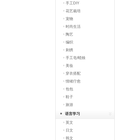
手工DIY
花艺栽培
宠物
时尚生活
陶艺
编织
刺绣
手工皂/蜡烛
美妆
穿衣搭配
情绪疗愈
包包
鞋子
旅游
语言学习
英文
日文
韩文