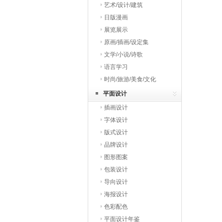
艺术/设计/建筑
日版漫画
展览展示
原画/插画/设定集
文学/小说/诗歌
语言学习
时尚/旅游/美食/文化
平面设计
插画设计
字体设计
版式设计
品牌设计
图形图案
包装设计
导向设计
海报设计
色彩配色
平面设计年鉴