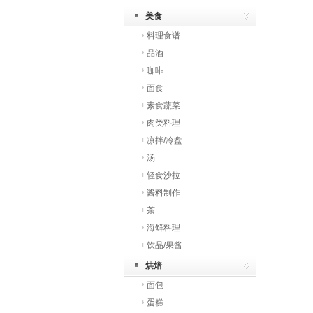
美食
料理食谱
品酒
咖啡
面食
素食蔬菜
肉类料理
凉拌/冷盘
汤
轻食沙拉
酱料制作
茶
海鲜料理
饮品/果酱
烘焙
面包
蛋糕