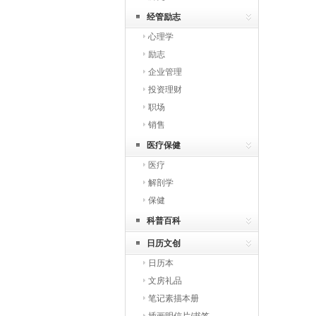
经管励志
心理学
励志
企业管理
投资理财
职场
销售
医疗保健
医疗
解剖学
保健
科普百科
日历文创
日历本
文房礼品
笔记素描本册