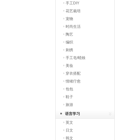
手工DIY
花艺栽培
宠物
时尚生活
陶艺
编织
刺绣
手工皂/蜡烛
美妆
穿衣搭配
情绪疗愈
包包
鞋子
旅游
语言学习
英文
日文
韩文