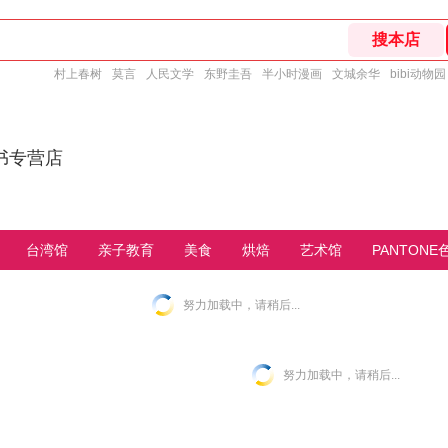
村上春树
莫言
人民文学
东野圭吾
半小时漫画
文城余华
bibi动物园
书专营店
台湾馆
亲子教育
美食
烘焙
艺术馆
PANTONE
努力加载中，请稍后...
努力加载中，请稍后...